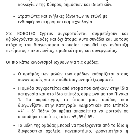
κολλεγίων της Κύπρου, δημόσιων και ιδιωτικών.
Στρατιώτες και ενήλικες (άνω των 18 ετών) με
ενδιαφέρον στη ρομποτική τεχνολογία.
Στο ROBOTEX Cyprus συγκροτούνται, συμμετέχουν και
αξιολογούνται ομάδες
και όχι άτομα. Αυτό συνάδει και με τους
στόχους του διαγωνισμού ο οποίος προωθεί την ανάπτυξη
πνεύματος επικοινωνίας, ομαδικότητας και συνεργασίας.
Οι πιο κάτω κανονισμοί ισχύουν για τις ομάδες:
Ο αριθμός των μελών των ομάδων καθορίζεται στους
κανονισμούς για τον κάθε διαγωνισμό ξεχωριστά.
Η ομάδα συγκροτείται από άτομα που ανήκουν στην ίδια
κατηγορία και στο ίδιο επίπεδο, σύμφωνα με τον Πίνακα
1. Για παράδειγμα, τα άτομα μιας ομάδας που
διαγωνίζεται στην Κατηγορία «Δημοτικό» στο Επίπεδο
η
η
«4
– 6
Τάξη» θα πρέπει απαραίτητα να φοιτούν σε
η
η
η
οποιαδήποτε από τις τάξεις 4
, 5
ή 6
.
Τα μέλη της ομάδας μπορεί να προέρχονται από το ίδιο ή
διαφορετικό σχολείο, πανεπιστήμιο, φροντιστήριο ή