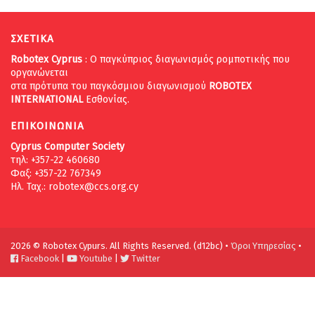
ΣΧΕΤΙΚΑ
Robotex Cyprus
: Ο παγκύπριος διαγωνισμός ρομποτικής που
οργανώνεται
στα πρότυπα του παγκόσμιου διαγωνισμού
ROBOTEX
INTERNATIONAL
Εσθονίας.
ΕΠΙΚΟΙΝΩΝΙΑ
Cyprus Computer Society
τηλ: +357-22 460680
Φαξ: +357-22 767349
Ηλ. Ταχ.:
robotex@ccs.org.cy
2026 © Robotex Cypurs. All Rights Reserved. (d12bc) •
Όροι Υπηρεσίας
•
Facebook
|
Youtube
|
Twitter