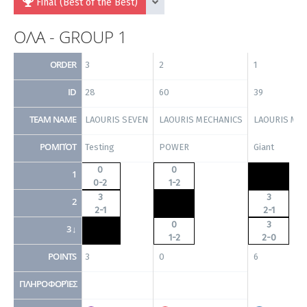
Final (Best of the Best)
ΟΛΑ - GROUP 1
ORDER
3
2
1
ID
28
60
39
TEAM NAME
LAOURIS SEVEN
LAOURIS MECHANICS
LAOURIS MA
ΡΟΜΠΌΤ
Testing
POWER
Giant
0
0
1
0-2
1-2
3
3
2
2-1
2-1
0
3
3 ↓
1-2
2-0
POINTS
3
0
6
ΠΛΗΡΟΦΟΡΊΕΣ