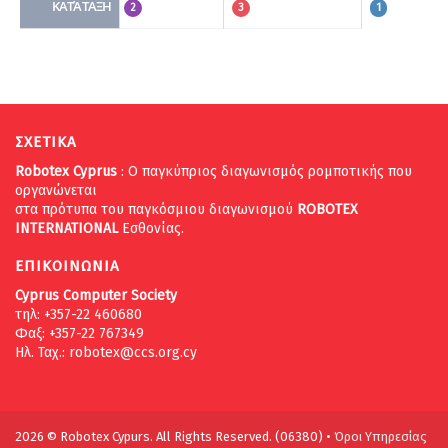
ΚΑΤΆΤΑΞΗ
2
3
1
ΣΧΕΤΙΚΑ
Robotex Cyprus
: Ο παγκύπριος διαγωνισμός ρομποτικής που
οργανώνεται
στα πρότυπα του παγκόσμιου διαγωνισμού
ROBOTEX
INTERNATIONAL
Εσθονίας.
ΕΠΙΚΟΙΝΩΝΙΑ
Cyprus Computer Society
τηλ: +357-22 460680
Φαξ: +357-22 767349
Ηλ. Ταχ.:
robotex@ccs.org.cy
2026 © Robotex Cypurs. All Rights Reserved. (06380) •
Όροι Υπηρεσίας